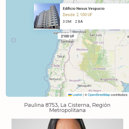
Edificio Nexus Vespucio
Desde
2.100 UF
3 DM
2 BA
2100 UF
Leaflet
Leaflet
|
|
©
©
OpenStreetMap
OpenStreetMap
contributors
contributors
Paulina 8753, La Cisterna, Región
Metropolitana