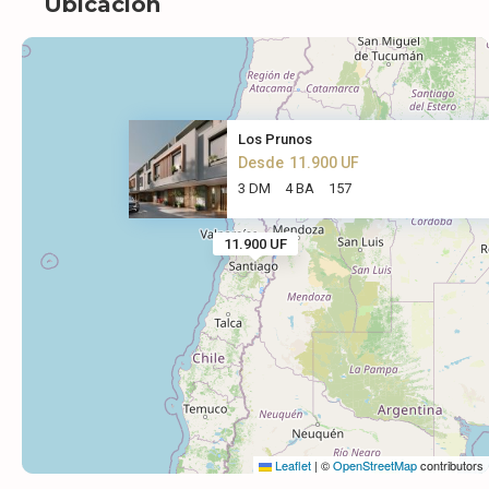
Ubicación
Los Prunos
Desde
11.900 UF
3 DM
4 BA
157
11.900 UF
Leaflet
Leaflet
|
|
©
©
OpenStreetMap
OpenStreetMap
contributors
contributors