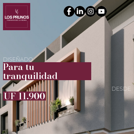
DISEÑADO
Para tu
tranquilidad
DESDE
UF 11.900