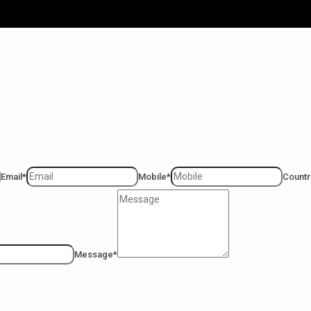
erty worth?
os
Beneficios
Inversionistas
Post-venta
Radar I
Email*
Mobile*
Countr
Message*