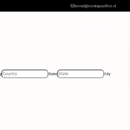
social@icostapacifico.cl
nmobiliario
Contacto
+56 9 5202 7697
y
State
City