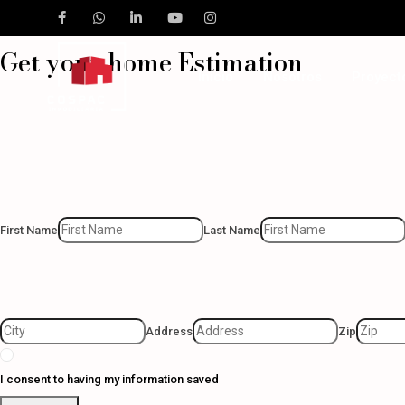
Do want to know what’s your prop
Get your home Estimation
Inicio
Nosotros
Proyect
First Name
Last Name
Address
Zip
I consent to having my information saved