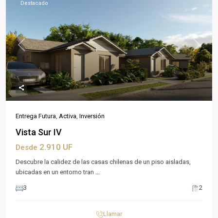
Destacado
Previous
Next
Entrega Futura
,
Activa
,
Inversión
Vista Sur IV
2.910 UF
Desde
Descubre la calidez de las casas chilenas de un piso aisladas,
ubicadas en un entorno tran
...
3
2
Llamar