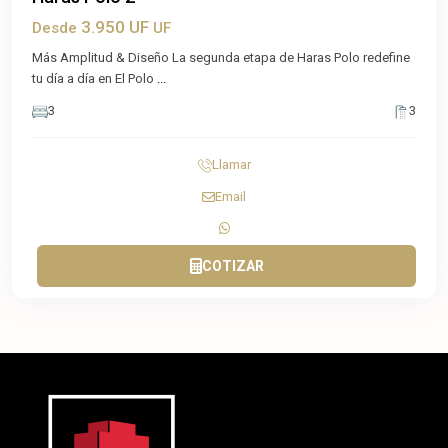
3.950 UF
Desde
UF
Más Amplitud & Diseño La segunda etapa de Haras Polo redefine
tu día a día en El Polo
...
3
3
Llamar
Email
COTIZAR