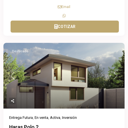
Email
COTIZAR
Destacado
Previous
Next
Entrega Futura
,
En venta
,
Activa
,
Inversión
Haras Polo 2